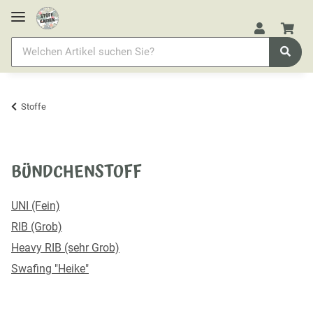
Stoffe
BÜNDCHENSTOFF
UNI (Fein)
RIB (Grob)
Heavy RIB (sehr Grob)
Swafing "Heike"