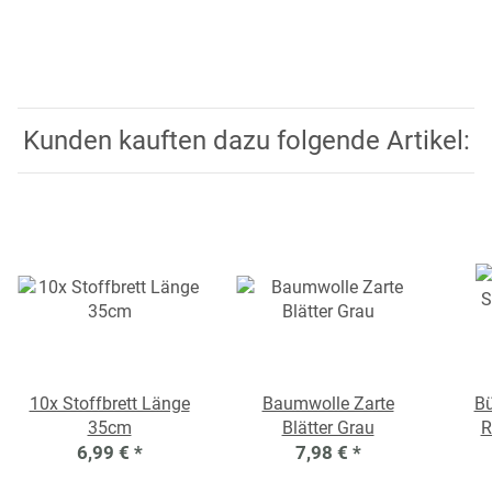
Kunden kauften dazu folgende Artikel:
10x Stoffbrett Länge
Baumwolle Zarte
Bü
35cm
Blätter Grau
R
6,99 €
*
7,98 €
*