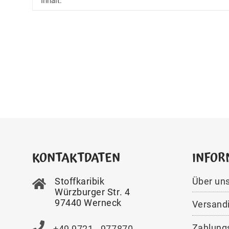
Inhalt:
KONTAKTDATEN
INFOR
Stoffkaribik
Über un
Würzburger Str. 4
97440 Werneck
Versand
Zahlung
+49 9721 - 977870