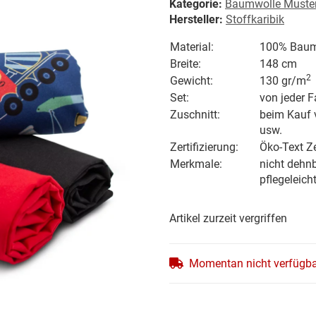
Kategorie:
Baumwolle Muster
Hersteller:
Stoffkaribik
Material:
100% Baum
Breite:
148 cm
2
Gewicht
:
130 gr/
m
Set:
von jeder F
Zuschnitt:
beim Kauf 
usw.
Zertifizierung:
Öko-Text Ze
Merkmale:
nicht dehnb
pflegeleich
Artikel zurzeit vergriffen
Momentan nicht verfügb