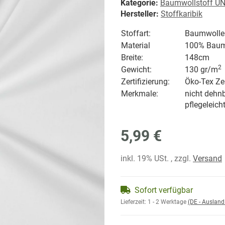
Kategorie:
Baumwollstoff UN
Hersteller:
Stoffkaribik
Stoffart:
Baumwolle
Material
100% Baum
Breite:
148cm
2
Gewicht:
130 gr/
m
Zertifizierung:
Öko-Tex Zer
Merkmale:
nicht dehnb
pflegeleich
5,99 €
inkl. 19% USt. , zzgl.
Versand
Sofort verfügbar
Lieferzeit:
1 - 2 Werktage
(DE - Auslan