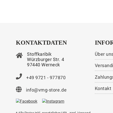
KONTAKTDATEN
INFO
Stoffkaribik
Über un
Würzburger Str. 4
97440 Werneck
Versand
Zahlung
+49 9721 - 977870
Kontakt
info@vmg-store.de
* Alle Preise inkl. gesetzlicher USt., zzgl.
Versand