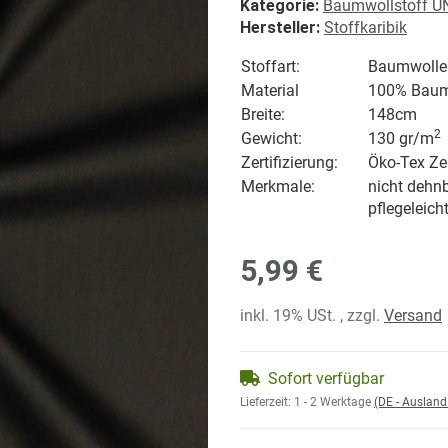
Kategorie:
Baumwollstoff U
Hersteller:
Stoffkaribik
Stoffart:
Baumwolle
Material
100% Baum
Breite:
148cm
2
Gewicht:
130 gr/
m
Zertifizierung:
Öko-Tex Zer
Merkmale:
nicht dehnb
pflegeleich
5,99 €
inkl. 19% USt. , zzgl.
Versand
Sofort verfügbar
Lieferzeit:
1 - 2 Werktage
(DE - Auslan