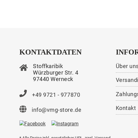
KONTAKTDATEN
INFO
Stoffkaribik
Über un
Würzburger Str. 4
97440 Werneck
Versand
Zahlung
+49 9721 - 977870
Kontakt
info@vmg-store.de
* Alle Preise inkl. gesetzlicher USt., zzgl.
Versand