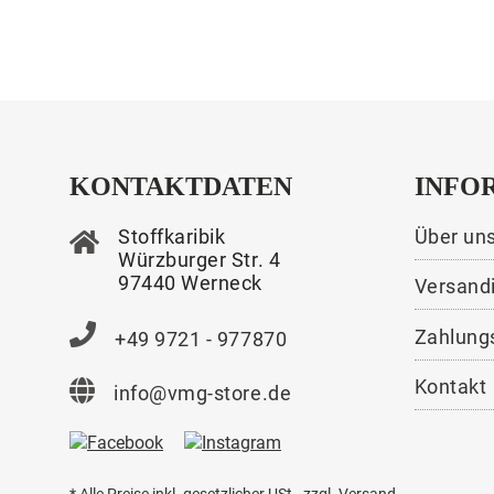
KONTAKTDATEN
INFO
Stoffkaribik
Über un
Würzburger Str. 4
97440 Werneck
Versand
Zahlung
+49 9721 - 977870
Kontakt
info@vmg-store.de
* Alle Preise inkl. gesetzlicher USt., zzgl.
Versand