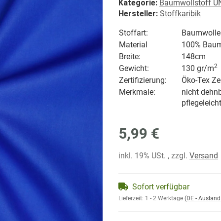
Kategorie:
Baumwollstoff U
Hersteller:
Stoffkaribik
Stoffart:
Baumwolle
Material
100% Baum
Breite:
148cm
2
Gewicht:
130 gr/
m
Zertifizierung:
Öko-Tex Zer
Merkmale:
nicht dehnb
pflegeleich
5,99 €
inkl. 19% USt. , zzgl.
Versand
Sofort verfügbar
Lieferzeit:
1 - 2 Werktage
(DE - Auslan