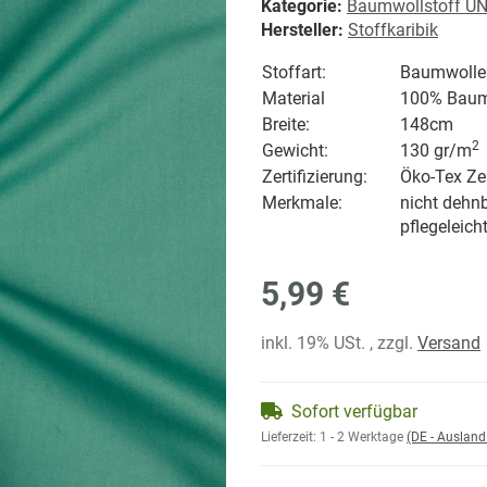
Kategorie:
Baumwollstoff UN
Hersteller:
Stoffkaribik
Stoffart:
Baumwolle
Material
100% Baum
Breite:
148cm
2
Gewicht:
130 gr/
m
Zertifizierung:
Öko-Tex Zer
Merkmale:
nicht dehnb
pflegeleich
5,99 €
inkl. 19% USt. , zzgl.
Versand
Sofort verfügbar
Lieferzeit:
1 - 2 Werktage
(DE - Auslan