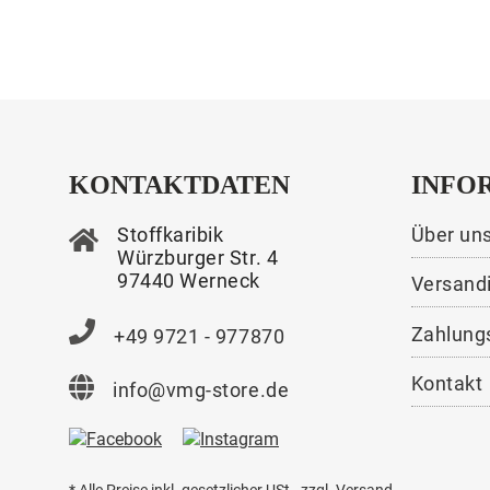
KONTAKTDATEN
INFO
Stoffkaribik
Über un
Würzburger Str. 4
97440 Werneck
Versand
Zahlung
+49 9721 - 977870
Kontakt
info@vmg-store.de
* Alle Preise inkl. gesetzlicher USt., zzgl.
Versand