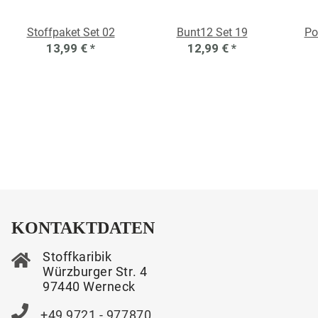
Stoffpaket Set 02
Bunt12 Set 19
Po
13,99 €
*
12,99 €
*
KONTAKTDATEN
Stoffkaribik
Würzburger Str. 4
97440 Werneck
+49 9721 - 977870