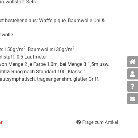
umwollstoff Sets
t bestehend aus: Waffelpique, Baumwolle Uni &
wolle
2
2
e: 150gr/
m
Baumwolle:130gr/
m
lstpff: 0,5 Laufmeter
von Menge 2 je Farbe 1,0m, bei Menge 3 1,5m usw.
tifizierung nach Standard 100, Klasse 1
hautsymphatisch, trageangenehm, glatter Griff,
t
ar
Frage zum Artikel