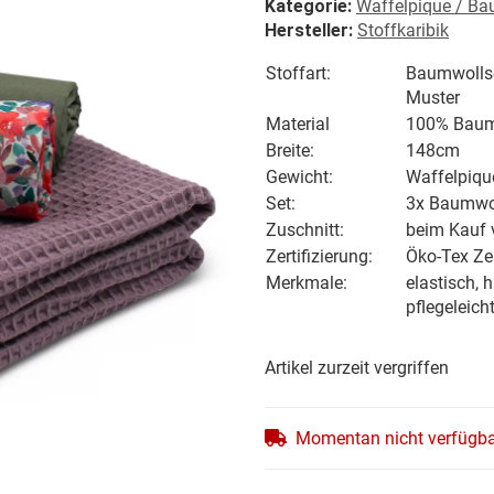
Kategorie:
Waffelpique / Ba
Hersteller:
Stoffkaribik
Stoffart:
Baumwollse
Muster
Material
100% Baum
Breite:
148cm
Gewicht:
Waffelpiqu
Set:
3x Baumwol
Zuschnitt:
beim Kauf 
Zertifizierung:
Öko-Tex Zer
Merkmale:
elastisch, 
pflegeleich
Artikel zurzeit vergriffen
Momentan nicht verfügb