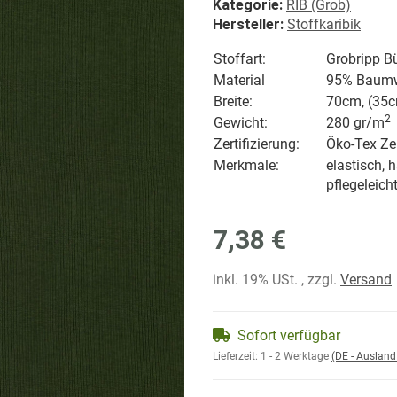
Kategorie:
RIB (Grob)
Hersteller:
Stoffkaribik
Stoffart:
Grobripp B
Material
95% Baumwo
Breite:
70cm, (35c
2
Gewicht:
280 gr/
m
Zertifizierung:
Öko-Tex Zer
Merkmale:
elastisch, 
pflegeleich
7,38 €
inkl. 19% USt. , zzgl.
Versand
Sofort verfügbar
Lieferzeit:
1 - 2 Werktage
(DE - Auslan