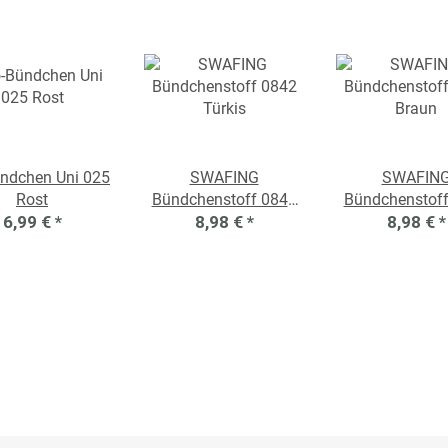
ündchen Uni 025
SWAFING
SWAFIN
Rost
Bündchenstoff 0842
Bündchenstof
6,99 €
*
8,98 €
Türkis
*
8,98 €
Braun
*