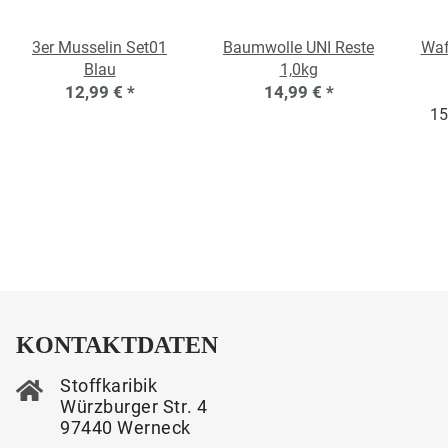
3er Musselin Set01
Baumwolle UNI Reste
Waf
Blau
1,0kg
12,99 €
*
14,99 €
*
15
KONTAKTDATEN
Stoffkaribik
Würzburger Str. 4
97440 Werneck