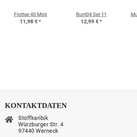
Frottee 40 Mint
Bunt04 Set 11
Mu
11,98 €
*
12,99 €
*
KONTAKTDATEN
Stoffkaribik
Würzburger Str. 4
97440 Werneck