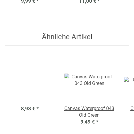
9,99 €
*
11,00 €
*
Ähnliche Artikel
8,98 €
*
Canvas Waterproof 043
C
Old Green
9,49 €
*