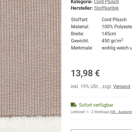
Kategorie:
Cord Plüsch
Hersteller:
Stoffkaribik
Stoffart:
Cord Plüsch
Material:
100% Polyeste
Breite:
145cm
2
Gewicht:
450 gr/
m
Merkmale:
wohlig weich 
13,98 €
inkl. 19% USt. , zzgl.
Versand
Sofort verfügbar
Lieferzeit:
1 - 2 Werktage
(DE - Auslan