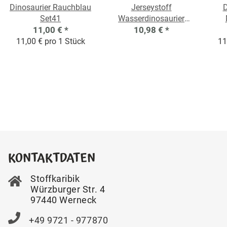
Dinosaurier Rauchblau
Jerseystoff
D
Set41
Wasserdinosaurier
11,00 €
*
Grau Meliert
10,98 €
*
11,00 € pro 1 Stück
11
KONTAKTDATEN
Stoffkaribik
Würzburger Str. 4
97440 Werneck
+49 9721 - 977870