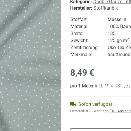
Kategorie:
Double Gauze Litt
Hersteller:
Stoffkaribik
Stoffart:
Musselin
Material:
100% Baum
Breite:
135
2
Gewicht:
125 gr/
m
Zertifizierung:
Öko-Tex Zer
Merkmale:
hautfreundl
8,49 €
pro 1 Meter
inkl. 19% USt. , z
Sofort verfügbar
Lieferzeit:
8 - 9 Werktage
(DE - Auslan