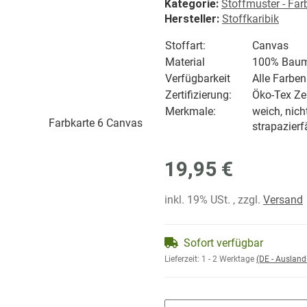
Kategorie:
Stoffmuster - Far
Hersteller:
Stoffkaribik
Stoffart:
Canvas
Material
100% Baum
Verfügbarkeit
Alle Farben
Zertifizierung:
Öko-Tex Zer
Merkmale:
weich, nich
strapazierf
19,95 €
inkl. 19% USt. , zzgl.
Versand
Sofort verfügbar
Lieferzeit:
1 - 2 Werktage
(DE - Auslan