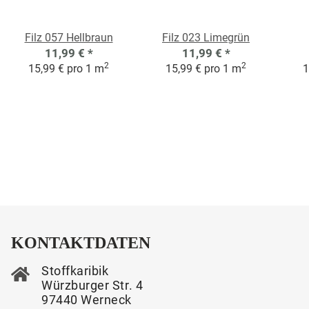
Filz 057 Hellbraun
Filz 023 Limegrün
11,99 €
*
11,99 €
*
2
2
15,99 € pro 1 m
15,99 € pro 1 m
1
KONTAKTDATEN
Stoffkaribik
Würzburger Str. 4
97440 Werneck