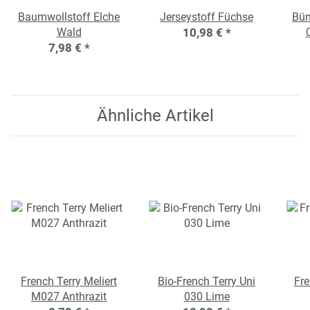
Baumwollstoff Elche
Jerseystoff Füchse
Bün
Wald
10,98 €
*
7,98 €
*
Ähnliche Artikel
French Terry Meliert
Bio-French Terry Uni
Fre
M027 Anthrazit
030 Lime