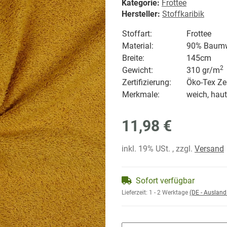
Kategorie:
Frottee
Hersteller:
Stoffkaribik
Stoffart:
Frottee
Material:
90% Baumwo
Breite:
145cm
2
Gewicht:
310 gr/
m
Zertifizierung:
Öko-Tex Zer
Merkmale:
weich, haut
11,98 €
inkl. 19% USt. , zzgl.
Versand
Sofort verfügbar
Lieferzeit:
1 - 2 Werktage
(DE - Auslan