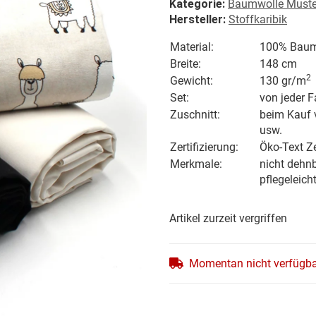
Kategorie:
Baumwolle Muster
Hersteller:
Stoffkaribik
Material:
100% Baum
Breite:
148 cm
2
Gewicht
:
130 gr/
m
Set:
von jeder F
Zuschnitt:
beim Kauf 
usw.
Zertifizierung:
Öko-Text Ze
Merkmale:
nicht dehnb
pflegeleich
Artikel zurzeit vergriffen
Momentan nicht verfügb