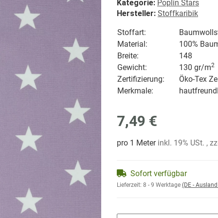
Kategorie:
Poplin Stars
Hersteller:
Stoffkaribik
Stoffart:
Baumwolls
Material:
100% Baum
Breite:
148
2
Gewicht:
130 gr/
m
Zertifizierung:
Öko-Tex Zer
Merkmale:
hautfreundl
7,49 €
pro 1 Meter
inkl. 19% USt. , z
Sofort verfügbar
Lieferzeit:
8 - 9 Werktage
(DE - Auslan