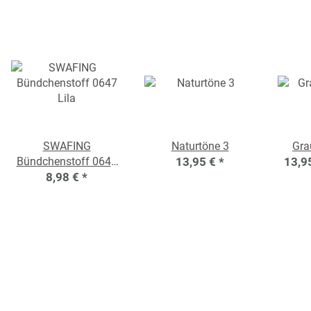
SWAFING
Naturtöne 3
Gra
Bündchenstoff 0647
13,95 €
*
13,9
8,98 €
Lila
*