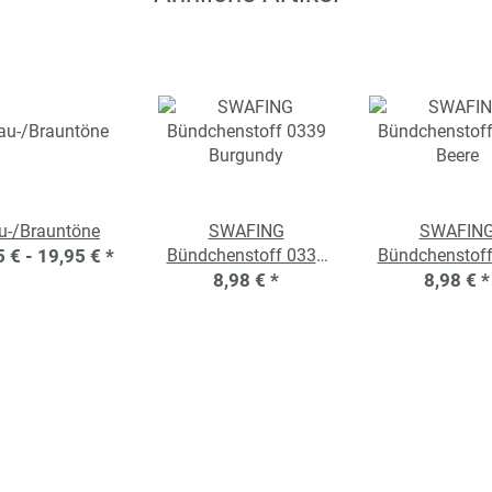
u-/Brauntöne
SWAFING
SWAFIN
5 € -
19,95 €
*
Bündchenstoff 0339
Bündchenstof
Burgundy
8,98 €
*
8,98 €
Beere
*