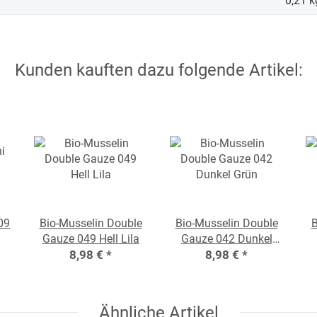
0,21
k
Kunden kauften dazu folgende Artikel:
09
Bio-Musselin Double
Bio-Musselin Double
B
Gauze 049 Hell Lila
Gauze 042 Dunkel
8,98 €
*
8,98 €
Grün
*
Ähnliche Artikel