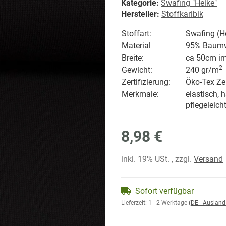
Kategorie:
Swafing "Heike"
Hersteller:
Stoffkaribik
Stoffart:
Swafing (H
Material
95% Baumwo
Breite:
ca 50cm i
2
Gewicht:
240 gr/
m
Zertifizierung:
Öko-Tex Zer
Merkmale:
elastisch, 
pflegeleich
8,98 €
inkl. 19% USt. , zzgl.
Versand
Sofort verfügbar
Lieferzeit:
1 - 2 Werktage
(DE - Auslan