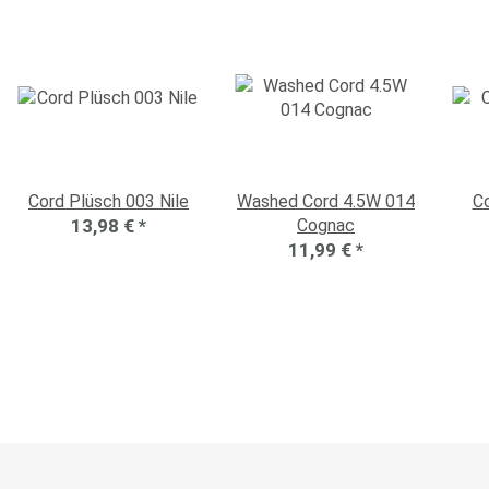
Cord Plüsch 003 Nile
Washed Cord 4.5W 014
C
13,98 €
*
Cognac
11,99 €
*