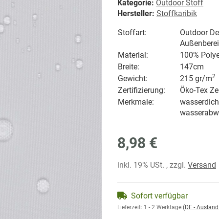
Kategorie:
Outdoor Stoff
Hersteller:
Stoffkaribik
Stoffart:
Outdoor Dek
Außenbere
Material:
100% Polye
Breite:
147cm
2
Gewicht:
215 gr/
m
Zertifizierung:
Öko-Tex Zer
Merkmale:
wasserdicht
wasserabw
8,98 €
inkl. 19% USt. , zzgl.
Versand
Sofort verfügbar
Lieferzeit:
1 - 2 Werktage
(DE - Auslan