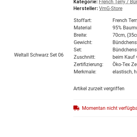
Kategorie:
French Terry / B
Hersteller:
VmG-Store
Stoffart:
French Ter
Material
95% Baumwo
Breite:
70cm, (35c
Gewicht:
Bündchenst
Set:
Bündchensto
Zuschnitt:
beim Kauf 
Zertifizierung:
Öko-Tex Zer
Merkmale:
elastisch, 
Artikel zurzeit vergriffen
Momentan nicht verfügb