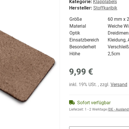
Kategorie:
Klapplabels
Hersteller:
Stoffkaribik
Größe
60 mm x 
Material
Weiche Wil
Optik
Dreidimens
Einsatzbereich
Kleidung, 
Besonderheit
Verschleiß
Höhe
2,5cm
9,99 €
inkl. 19% USt. , zzgl.
Versand
Sofort verfügbar
Lieferzeit:
1 - 2 Werktage
(DE - Auslan