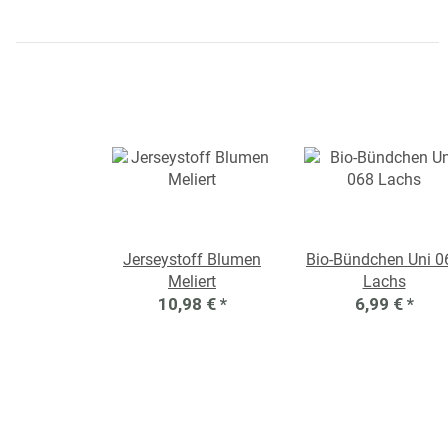
Jerseystoff Blumen
Bio-Bündchen Uni 0
Meliert
Lachs
10,98 €
*
6,99 €
*