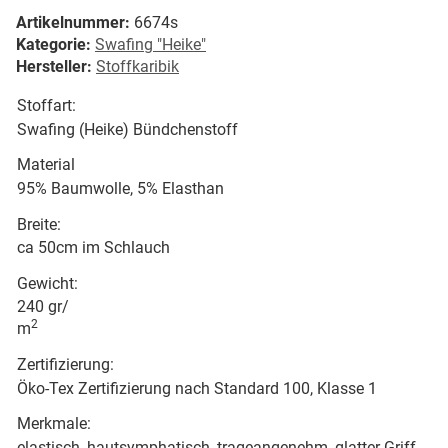
Artikelnummer:
6674s
Kategorie:
Swafing "Heike"
Hersteller:
Stoffkaribik
Stoffart:
Swafing (Heike) Bündchenstoff
Material
95% Baumwolle, 5% Elasthan
Breite:
ca 50cm im Schlauch
Gewicht:
240 gr/
2
m
Zertifizierung:
Öko-Tex Zertifizierung nach Standard 100, Klasse 1
Merkmale:
elastisch, hautsymphatisch, trageangenehm, glatter Griff,