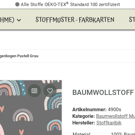
®
Alle Stoffe OEKO-TEX
Standard 100 zertifiziert
AHME)
STOFFMUSTER - FARBKARTEN
S
genbogen Pastell Grau
BAUMWOLLSTOFF 
Artikelnummer:
4900s
Kategorie:
Baumwollstoff Mu
Hersteller:
Stoffkaribik
Material:
100% Baum