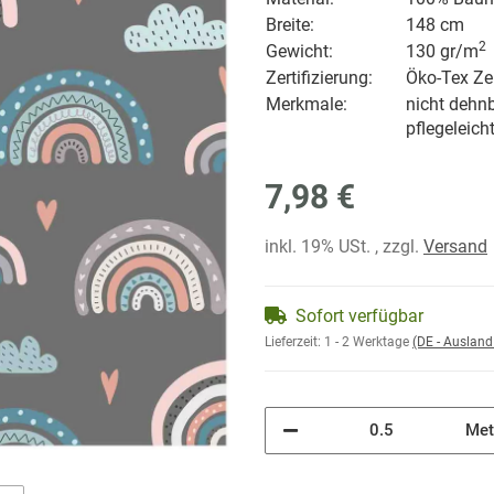
Breite:
148 cm
2
Gewicht
:
130 gr/
m
Zertifizierung:
Öko-Tex Zer
Merkmale:
nicht dehnb
pflegeleich
7,98 €
inkl. 19% USt. , zzgl.
Versand
Sofort verfügbar
Lieferzeit:
1 - 2 Werktage
(DE - Auslan
Met