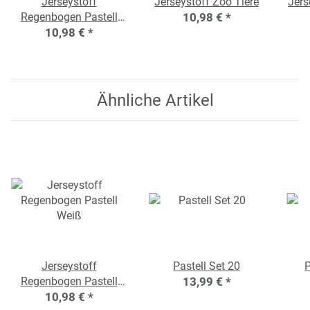
Jerseystoff
Jerseystoff Zoo Tiere
Jers
Regenbogen Pastell
10,98 €
*
10,98 €
Weiß
*
Ähnliche Artikel
Jerseystoff
Pastell Set 20
P
Regenbogen Pastell
13,99 €
*
10,98 €
Weiß
*