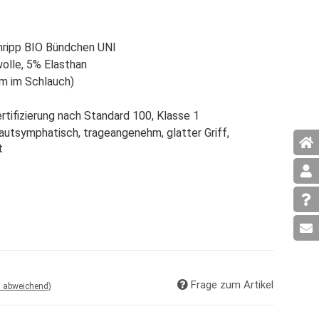
inripp BIO Bündchen UNI
lle, 5% Elasthan
m im Schlauch)
tifizierung nach Standard 100, Klasse 1
hautsymphatisch, trageangenehm, glatter Griff,
t
Frage zum Artikel
d abweichend)