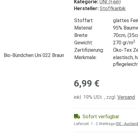
Kategorie:
UNI (Fein)
Hersteller:
Stoffkaribik
Stoffart:
glattes Fe
Material
95% Baumwo
Breite:
70cm, (35c
2
Gewicht:
270 gr/
m
Zertifizierung:
Öko-Tex Zer
Merkmale:
elastisch, 
pflegeleich
6,99 €
inkl. 19% USt. , zzgl.
Versand
Sofort verfügbar
Lieferzeit:
1 - 2 Werktage
(DE - Auslan