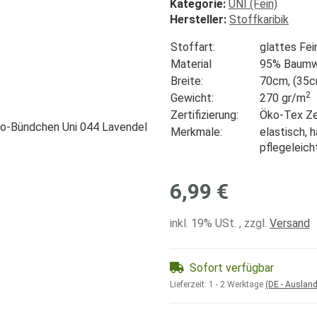
Kategorie:
UNI (Fein)
Hersteller:
Stoffkaribik
Stoffart:
glattes Fe
Material
95% Baumwo
Breite:
70cm, (35c
2
Gewicht:
270 gr/
m
Zertifizierung:
Öko-Tex Zer
Merkmale:
elastisch, 
pflegeleich
6,99 €
inkl. 19% USt. , zzgl.
Versand
Sofort verfügbar
Lieferzeit:
1 - 2 Werktage
(DE - Auslan