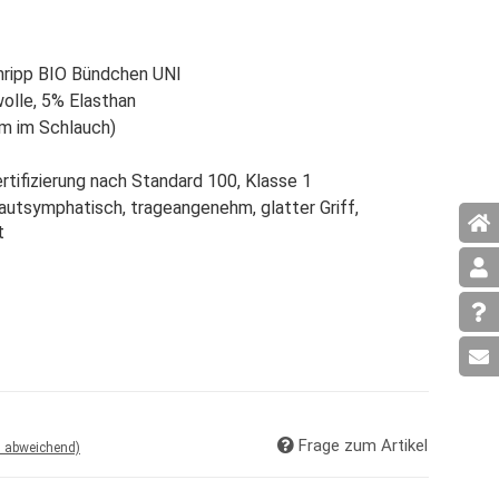
inripp BIO Bündchen UNI
lle, 5% Elasthan
m im Schlauch)
tifizierung nach Standard 100, Klasse 1
hautsymphatisch, trageangenehm, glatter Griff,
t
Frage zum Artikel
d abweichend)