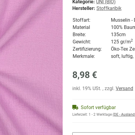
Kategorie:
UNI (BIO)
Hersteller:
Stoffkaribik
Stoffart:
Musselin -
Material
100% Baum
Breite:
135cm
2
Gewicht:
125 gr/
m
Zertifizierung:
Öko-Tex Zer
Merkmale:
soft, lufti
8,98 €
inkl. 19% USt. , zzgl.
Versand
Sofort verfügbar
Lieferzeit:
1 - 2 Werktage
(DE - Auslan