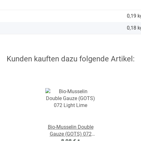
0,19 k
0,18
k
Kunden kauften dazu folgende Artikel:
Bio-Musselin Double
Gauze (GOTS) 072
Light Lime
8,98 €
*