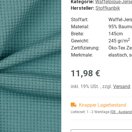
Kategorie:
Waffelpique-Jers
Hersteller:
Stoffkaribik
Stoffart:
Waffel-Jers
Material:
95% Baumwo
Breite:
145cm
2
Gewicht:
245 gr/
m
Zertifizierung:
Öko-Tex Zer
Merkmale:
elastisch, 
11,98 €
inkl. 19% USt. , zzgl.
Versand
Knapper Lagerbestand
Lieferzeit:
1 - 2 Werktage
(DE - Auslan