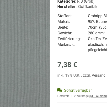
Kategorie:
RIB (Grob)
Hersteller:
Stoffkaribik
Stoffart:
Grobripp B
Material
95% Baumwo
Breite:
70cm, (35c
2
Gewicht:
280 gr/
m
Zertifizierung:
Öko-Tex Zer
Merkmale:
elastisch, 
pflegeleich
7,38 €
inkl. 19% USt. , zzgl.
Versand
Sofort verfügbar
Lieferzeit:
1 - 2 Werktage
(DE - Auslan