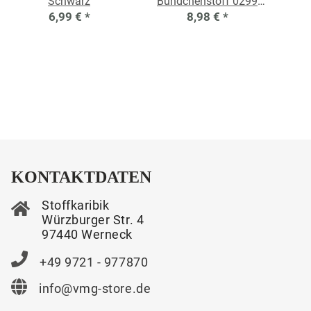
Schwarz
Bündchenstoff 0299
6,99 €
*
Schwarz
8,98 €
*
KONTAKTDATEN
Stoffkaribik
Würzburger Str. 4
97440 Werneck
+49 9721 - 977870
info@vmg-store.de