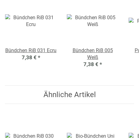
Bündchen RiB 031 Ecru
Bündchen RiB 005
Po
7,38 €
*
Weiß
7,38 €
*
Ähnliche Artikel