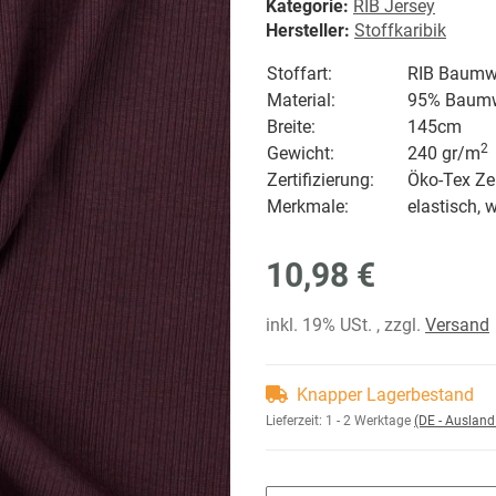
Kategorie:
RIB Jersey
Hersteller:
Stoffkaribik
Stoffart:
RIB Baumwo
Material:
95% Baumwo
Breite:
145cm
2
Gewicht:
240 gr/
m
Zertifizierung:
Öko-Tex Zer
Merkmale:
elastisch, 
10,98 €
inkl. 19% USt. , zzgl.
Versand
Knapper Lagerbestand
Lieferzeit:
1 - 2 Werktage
(DE - Auslan