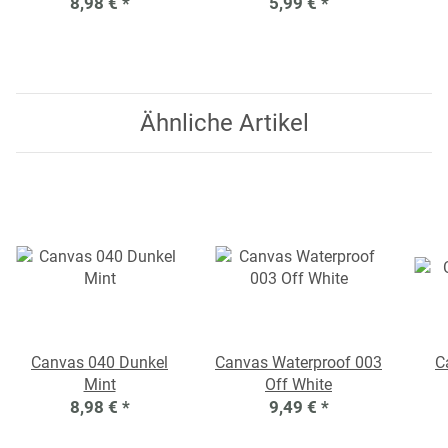
8,98 €
*
5,99 €
*
Ähnliche Artikel
Canvas 040 Dunkel
Canvas Waterproof 003
C
Mint
Off White
8,98 €
*
9,49 €
*