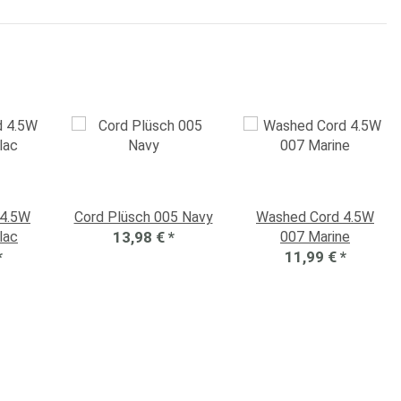
 4.5W
Cord Plüsch 005 Navy
Washed Cord 4.5W
lac
13,98 €
*
007 Marine
*
11,99 €
*