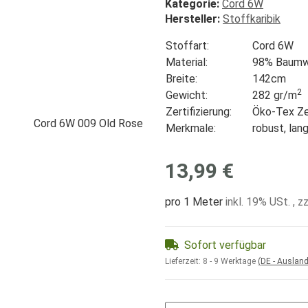
Kategorie:
Cord 6W
Hersteller:
Stoffkaribik
Stoffart:
Cord 6W
Material:
98% Baumwo
Breite:
142cm
2
Gewicht:
282 gr/
m
Zertifizierung:
Öko-Tex Zer
Merkmale:
robust, lan
13,99 €
pro 1 Meter
inkl. 19% USt. , z
Sofort verfügbar
Lieferzeit:
8 - 9 Werktage
(DE - Auslan