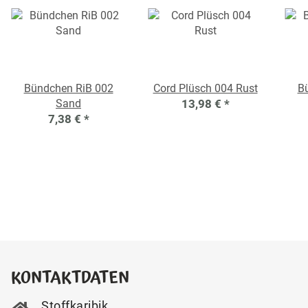
Bündchen RiB 002
Cord Plüsch 004 Rust
B
Sand
13,98 €
*
7,38 €
*
KONTAKTDATEN
Stoffkaribik