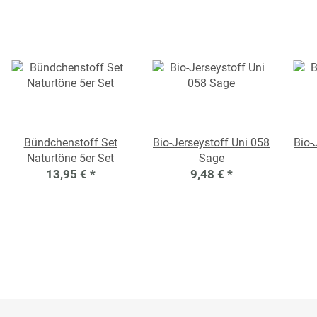
Bündchenstoff Set
Bio-Jerseystoff Uni 058
Bio-
Naturtöne 5er Set
Sage
13,95 €
*
9,48 €
*