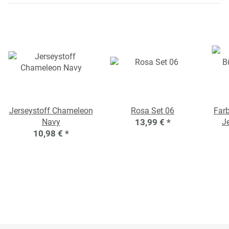
Jerseystoff Chameleon
Rosa Set 06
Far
Navy
13,99 €
*
J
10,98 €
*