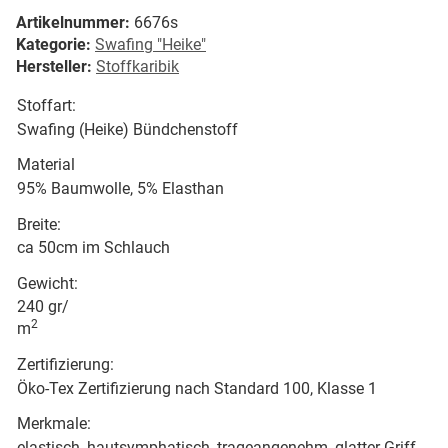
Artikelnummer:
6676s
Kategorie:
Swafing "Heike"
Hersteller:
Stoffkaribik
Stoffart:
Swafing (Heike) Bündchenstoff
Material
95% Baumwolle, 5% Elasthan
Breite:
ca 50cm im Schlauch
Gewicht:
240 gr/
2
m
Zertifizierung:
Öko-Tex Zertifizierung nach Standard 100, Klasse 1
Merkmale:
elastisch, hautsymphatisch, trageangenehm, glatter Griff,