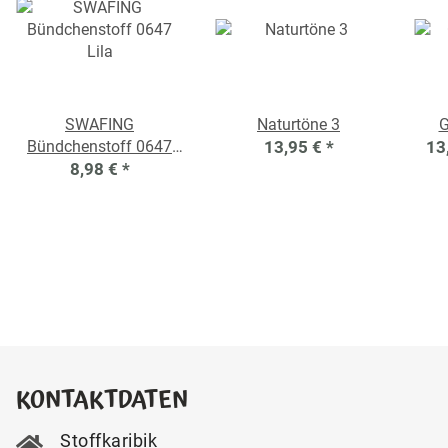
SWAFING
Naturtöne 3
G
Bündchenstoff 0647
13,95 €
*
13
8,98 €
Lila
*
KONTAKTDATEN
Stoffkaribik