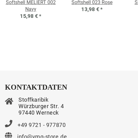
Softshell MELIERT 002
Softshell 023 Rose
S
Navy
13,98 €
*
15,98 €
*
KONTAKTDATEN
Stoffkaribik
Würzburger Str. 4
97440 Werneck
+49 9721 - 977870
info@vmg-store.de