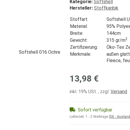
Kategorie:
Softshell
Hersteller:
Stoffkaribik
Stoffart:
Softshell 
Material:
95% Polyes
Breite:
144cm
2
Gewicht:
315 gr/
m
Zertifizierung:
Öko-Tex Zer
Merkmale:
außen glatt
Fleece, fe
13,98 €
inkl. 19% USt. , zzgl.
Versand
Sofort verfügbar
Lieferzeit:
1 - 2 Werktage
(DE - Auslan