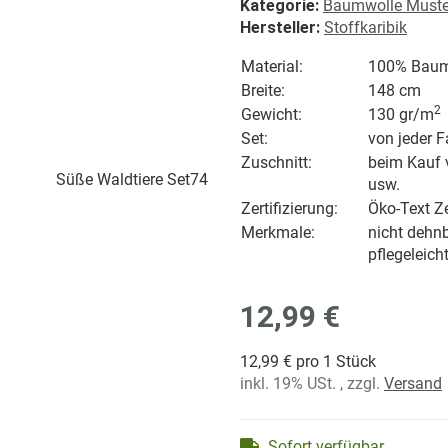
Kategorie:
Baumwolle Muster
Hersteller:
Stoffkaribik
Material:
100% Baum
Breite:
148 cm
2
Gewicht
:
130 gr/
m
Set:
von jeder F
Zuschnitt:
beim Kauf 
usw.
Zertifizierung:
Öko-Text Ze
Merkmale:
nicht dehnb
pflegeleich
12,99 €
12,99 € pro 1 Stück
inkl. 19% USt. , zzgl.
Versand
Sofort verfügbar