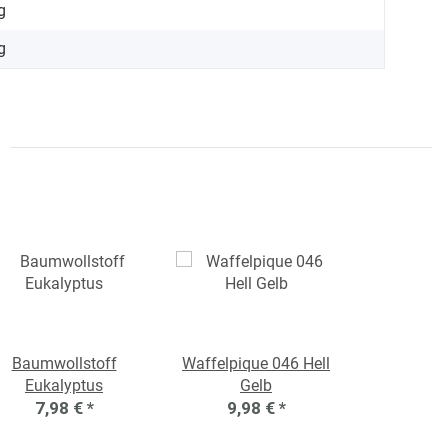
g
g
Baumwollstoff
Waffelpique 046 Hell
Eukalyptus
Gelb
7,98 €
*
9,98 €
*