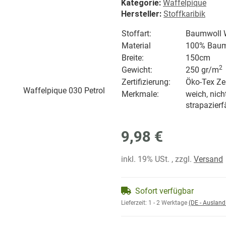
Kategorie:
Waffelpique
Hersteller:
Stoffkaribik
Stoffart:
Baumwoll W
Material
100% Baum
Breite:
150cm
2
Gewicht:
250 gr/
m
Zertifizierung:
Öko-Tex Zer
Merkmale:
weich, nich
strapazierf
9,98 €
inkl. 19% USt. , zzgl.
Versand
Sofort verfügbar
Lieferzeit:
1 - 2 Werktage
(DE - Auslan