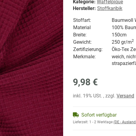
Kategorie:
Waffelpique
Hersteller:
Stoffkaribik
Stoffart:
Baumwoll W
Material
100% Baum
Breite:
150cm
2
Gewicht:
250 gr/
m
Zertifizierung:
Öko-Tex Zer
Merkmale:
weich, nich
strapazierf
9,98 €
inkl. 19% USt. , zzgl.
Versand
Sofort verfügbar
Lieferzeit:
1 - 2 Werktage
(DE - Auslan